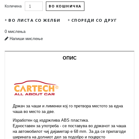
ВО КОШНИЧКА
Количина
ВО ЛИСТА СО ЖЕЛБИ
СПОРЕДИ СО ДРУГ
0 мислења
Напиши мислење
ОПИС
Држач за чаши и лименки кој го претвора местото за една
чаша во место за две.
Изработен од издржлива ABS пластика.
Едноставен за употреба - се поставува во држачот за чаша
на автомобилот чиј дијаметар е 68 mm. За да се прилагоди
ширината на долниот дел за подобро и поцврсто