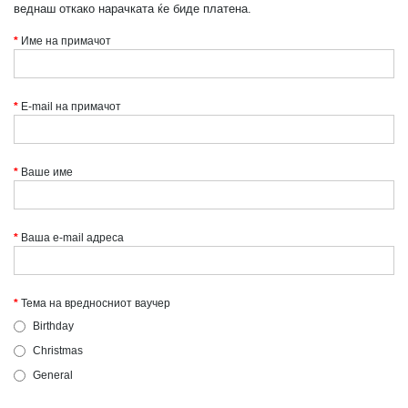
веднаш откако нарачката ќе биде платена.
Име на примачот
E-mail на примачот
Ваше име
Ваша е-mail адреса
Тема на вредносниот ваучер
Birthday
Christmas
General