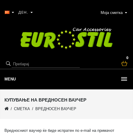
ДЕН.
Моја сметка
0
MENU
КУПУВАЊЕ НА ВРЕДНОСЕН ВАУЧЕР
СМЕТКА
ВРЕДНОСЕН ВАУЧЕР
Вредносниот ваучер ќе биде испратен по e-mail на примачот