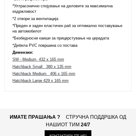
*Ултрасонично спојување на деловите за максимална
издржливост
*2 отвори за вентилација
*Преден и заден еластичен раб за оптимално поставување
на автомобилот
*Безбедносни каиши за прицврстување на церадата
*Дебела
PVC
површина со постава
Димензии:
SW - Medium 432 x 165 mm
Hatchback Small 380 x 135 mm
Hatchback Medium 406 x 165 mm
Hatchback Large 429 x 165 mm
ИМАТЕ ПРАШАЊА ?
СТРУЧНА ПОДДРШКА ОД
НАШИОТ ТИМ
24/7
КОНТАКТИРАЈТЕ НЕ!