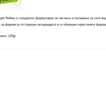
ight ReNew е специјално формулиран за чистење и полирање на сите ви
 за фарови ја отстранува оксидацијата и ги обновува користените фаров
вање:
120gr