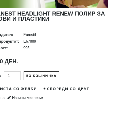
NEST HEADLIGHT RENEW ПОЛИР ЗА
ОВИ И ПЛАСТИКИ
одител:
Eurostil
продуктот:
E67889
ост:
995
00 ДЕН.
ВО КОШНИЧКА
а
ЛИСТА СО ЖЕЛБИ
СПОРЕДИ СО ДРУГ
ења
Напиши мислење