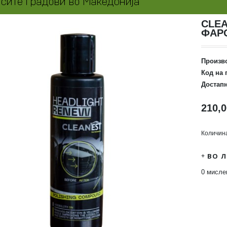
CLEA
ФАР
Произв
Код на 
Достапн
210,
Количин
ВО 
0 мисл