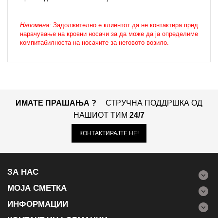
Напомена:
Задолжително е
клиентот
да не контактира пред
нарачување на кровни носачи за да може да ја определиме
компитабилноста на носачите
за неговото возило.
ИМАТЕ ПРАШАЊА ?
СТРУЧНА ПОДДРШКА ОД
НАШИОТ ТИМ
24/7
КОНТАКТИРАЈТЕ НЕ!
ЗА НАС
МОЈА СМЕТКА
ИНФОРМАЦИИ