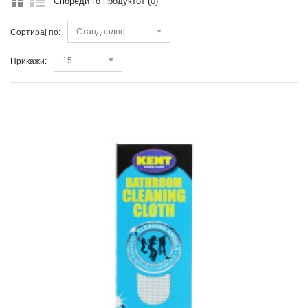
Спореди го продуктот (0)
Стандардно
Сортирај по:
15
Прикажи: