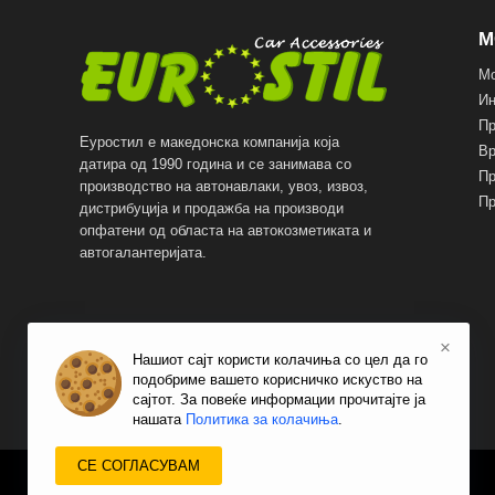
М
Мо
И
Пр
Еуростил е македонска компанија која
Вр
датира од 1990 година и се занимава со
Пр
производство на автонавлаки, увоз, извоз,
Пр
дистрибуција и продажба на производи
опфатени од областа на автокозметиката и
автогалантеријата.
×
Нашиот сајт користи колачиња со цел да го
подобриме вашето корисничко искуство на
сајтот. За повеќе информации прочитајте ја
нашата
Политика за колачиња
.
СЕ СОГЛАСУВАМ