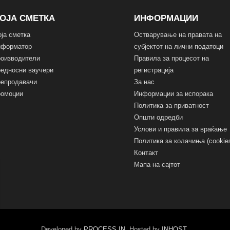
ОЈА СМЕТКА
ИНФОРМАЦИИ
ја сметка
Остварување на правата на
нформатор
субјектот на лични податоци
оизводители
Правила за процесот на
едносни ваучери
регистрација
епродавачи
За нас
омоции
Информации за испорака
Политика за приватност
Општи одредби
Услови и правила за враќање
Политика за колачиња (cookie
Контакт
Мапа на сајтот
Developed by
PROCESS IN
. Hosted by
INHOST
.