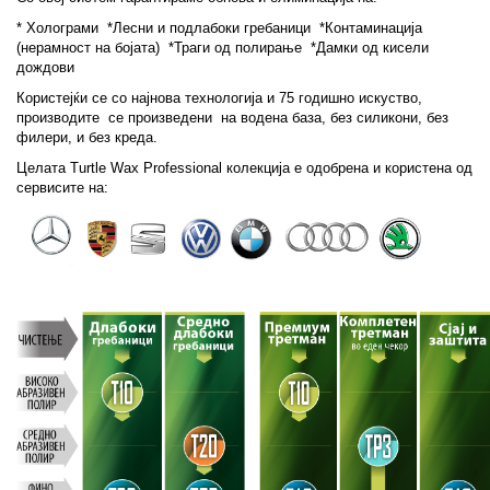
* Холограми *Лесни и подлабоки гребаници *Контаминација
(
нерамност на бојата) *Траги од полирање *Дамки од кисели
дождови
Користејќи се со најнова технологија и 75 годишно искуство,
производите се произведени на водена база, без силикони, без
филери, и без креда.
Целата Turtle Wax Professional колекција е одобрена и користена од
сервисите на: