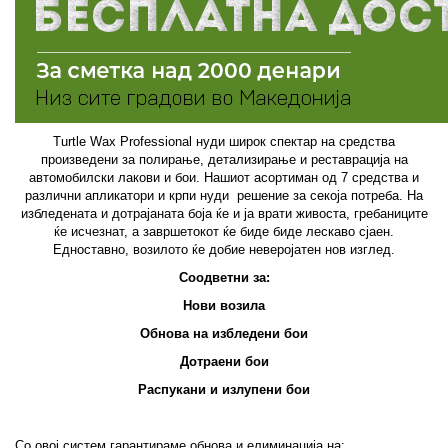
Turtle Wax Professional нуди широк спектар на средства
произведени за полирање, детализирање и реставрација на
автомобилски лакови и бои. Нашиот асортиман од 7 средства и
различни апликатори и крпи нуди решение за секоја потреба. На
избледената и дотрајаната боја ќе и ја врати живоста, гребаниците
ќе исчезнат, а завршетокот ќе биде биде лескаво сјаен.
Едноставно, возилото ќе добие неверојатен нов изглед.
Соодветни за:
Нови возила
Обнова на избледени бои
Дотраени бои
Распукани и излупени бои
Со овој систем гарантираме обнова и елиминација на: