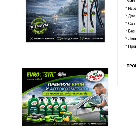
Гумен
* Изр
* Дол
* Со 
* Без
* Лес
* Про
ПРО