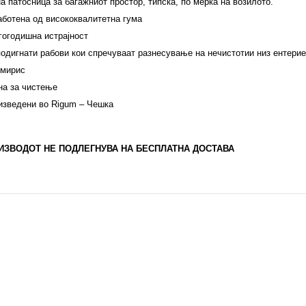
а патосница за багажниот простор, типска, по мерка на возилото.
аботена од висококвалитетна гума
гогодишна истрајност
подигнати рабови кои спречуваат разнесување на нечистотии низ ентерие
 мирис
на за чистење
изведени во Rigum – Чешка
ИЗВОДОТ НЕ ПОДЛЕГНУВА НА БЕСПЛАТНА ДОСТАВА