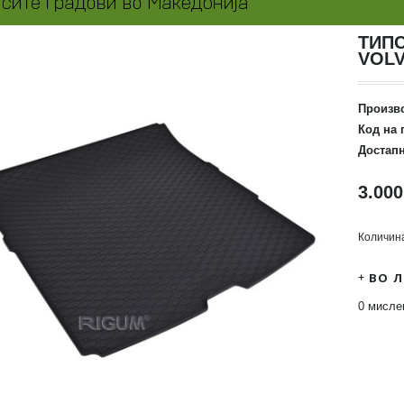
ТИП
VOLV
Произв
Код на 
Достапн
3.000
Количин
ВО 
0 мисл