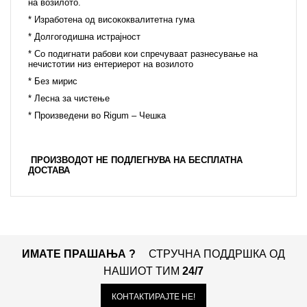
на возилото.
* Изработена од висококвалитетна гума
* Долгогодишна истрајност
* Со подигнати рабови кои спречуваат разнесување на
нечистотии низ ентериерот на возилото
* Без мирис
* Лесна за чистење
* Произведени во Rigum – Чешка
ПРОИЗВОДОТ НЕ ПОДЛЕГНУВА НА БЕСПЛАТНА
ДОСТАВА
ИМАТЕ ПРАШАЊА ?
СТРУЧНА ПОДДРШКА ОД
НАШИОТ ТИМ
24/7
КОНТАКТИРАЈТЕ НЕ!