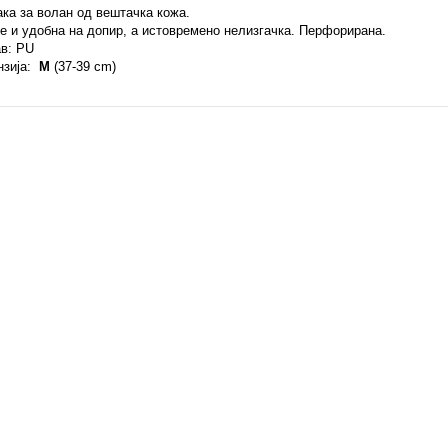
ка за волан од вештачка кожа.
е и удобна на допир, а истовремено нелизгачка. Перфорирана.
в: PU
нзија:
M
(37-39 cm)