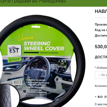
НАВЛ
Произв
Код на 
Достапн
530,
ДОСТ
Избере
--- Ве
Количин
ВО 
0 мисл