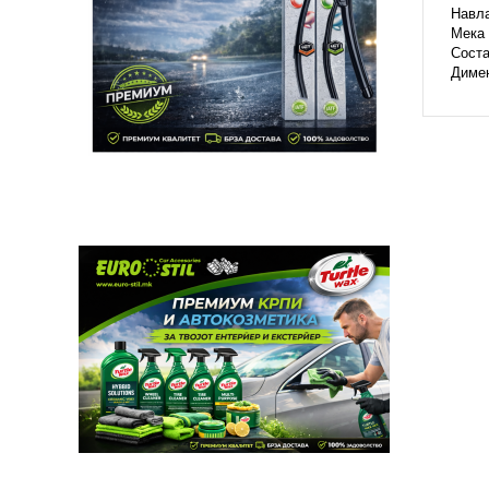
Навла
Мека 
Соста
Диме