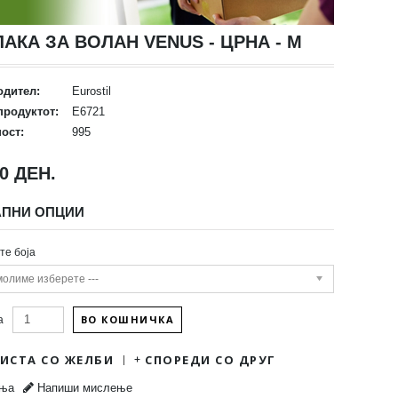
АКА ЗА ВОЛАН VENUS - ЦРНА - M
одител:
Eurostil
продуктот:
E6721
ост:
995
00 ДЕН.
АПНИ ОПЦИИ
те боја
 молиме изберете ---
ВО КОШНИЧКА
а
ЛИСТА СО ЖЕЛБИ
СПОРЕДИ СО ДРУГ
ења
Напиши мислење