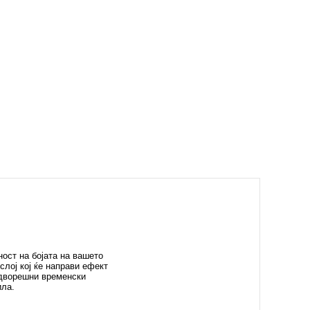
ност на бојата на вашето
слој кој ќе направи ефект
надворешни временски
зила.