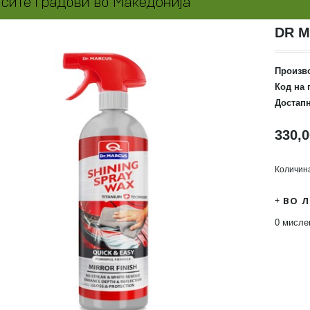
DR M
Произв
Код на 
Достапн
330,
Количин
ВО 
0 мисл