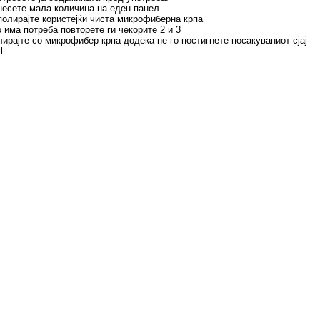
несете мала количина на еден панел
полирајте користејќи чиста микрофиберна крпа
о има потреба повторете ги чекорите 2 и 3
лирајте со микрофибер крпа додека не го постигнете посакуваниот сјај
l