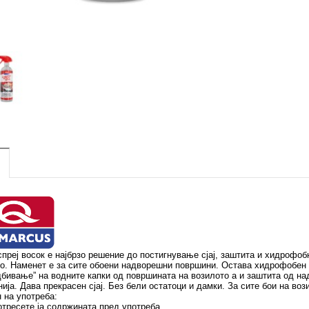
спреј восок е најбрзо решение до постигнување сјај, заштита и хидрофоб
о. Наменет е за сите обоени надворешни површини. Остава хидрофобен 
дбивање” на водните капки од површината на возилото а и заштита од 
нија. Дава прекрасен сјај. Без бели остатоци и дамки. За сите бои на во
 на употреба:
отресете ја содржината пред употреба.