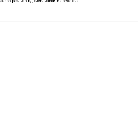
ите
за разлика од киселинските средства.
l