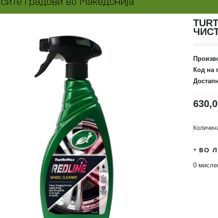
TURT
ЧИС
Произв
Код на 
Достапн
630,
Количин
ВО 
0 мисл