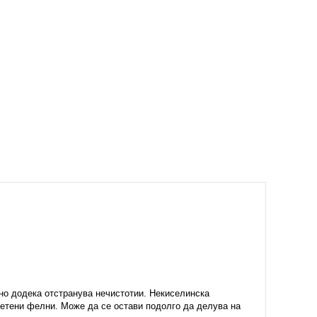
ено додека
отстранува нечистотии. Некиселинска
штетени фелни. Може да се остави подолго да делува на