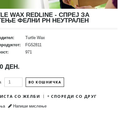
LE WAX REDLINE - СПРЕЈ ЗА
ТЕЊЕ ФЕЛНИ PH НЕУТРАЛЕН
одител:
Turtle Wax
продуктот:
FG52811
ост:
971
00 ДЕН.
ВО КОШНИЧКА
а
ЛИСТА СО ЖЕЛБИ
СПОРЕДИ СО ДРУГ
ења
Напиши мислење