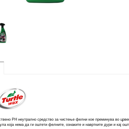
твено PH неутрално средство за чистење фелни кое преминува во црв
ла која нема да ги оштети фелните, ознаките
и навртките дури и кај о